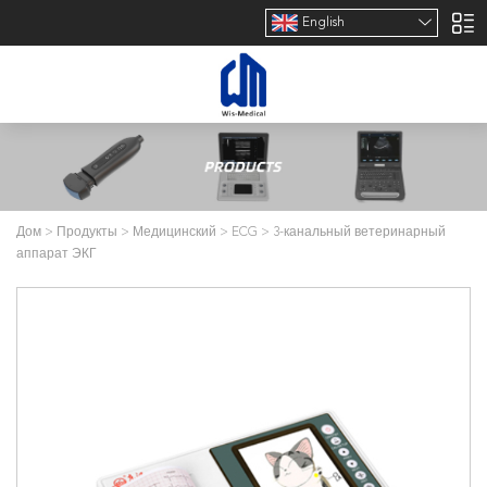
English
Дом
>
Продукты
>
Медицинский
>
ECG
>
3-канальный ветеринарный
аппарат ЭКГ