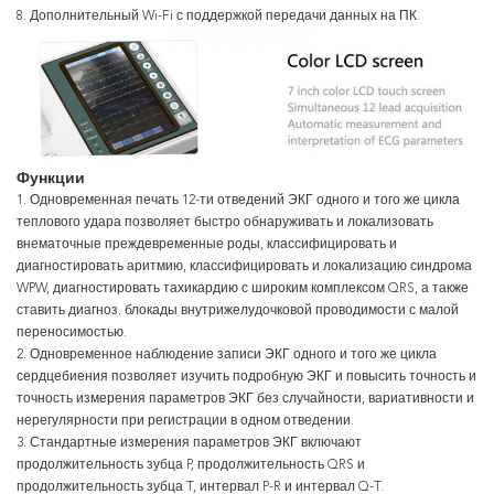
8. Дополнительный Wi-Fi с поддержкой передачи данных на ПК.
Функции
1. Одновременная печать 12-ти отведений ЭКГ одного и того же цикла
теплового удара позволяет быстро обнаруживать и локализовать
внематочные преждевременные роды, классифицировать и
диагностировать аритмию, классифицировать и локализацию синдрома
WPW, диагностировать тахикардию с широким комплексом QRS, а также
ставить диагноз. блокады внутрижелудочковой проводимости с малой
переносимостью.
2. Одновременное наблюдение записи ЭКГ одного и того же цикла
сердцебиения позволяет изучить подробную ЭКГ и повысить точность и
точность измерения параметров ЭКГ без случайности, вариативности и
нерегулярности при регистрации в одном отведении.
3. Стандартные измерения параметров ЭКГ включают
продолжительность зубца P, продолжительность QRS и
продолжительность зубца T, интервал P-R и интервал Q-T.