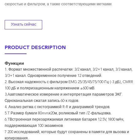
скоростью и фильтром, а также соответствующими метками.
Узнать сейчас
PRODUCT DESCRIPTION
Функции
1. Формат множественной распечатки: 3/2 канал, 3/2+1 канал, 3/3 канал,
3/3+1 канал. Одновременное получение 12 отведений.
2. Высокая надежность с фильтром EMG 25/35/45/75/100 Гц (-3 дБ), CMRR
100 дБ и поляризационным напряжением ±600 мВ.
3.Aавтоматическое измерение и интерпретация параметров ЭКГ.
Одноканальная сжатая запись 60-х годов.
4. Анализ ритма с гистограммой R-R и диаграммой трендов.
5.T Размер бумаги 80mmх20м, роликовый тип /Z-фальцовка.
6.TВстроенная перезаряжаемая литиевая батарея 12.5V, 1800 мАч,
поддерживающая 100 экзаменов
7 200 исследований, которые будут сохранены в памяти для вызова и
копирования.